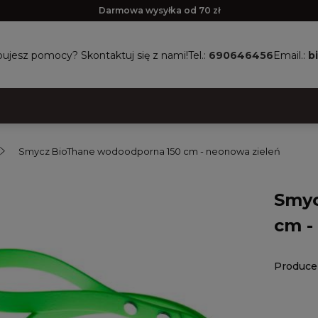
Darmowa wysyłka od 70 zł
ujesz pomocy? Skontaktuj się z nami!
Tel.:
690646456
Email.:
b
Smycz BioThane wodoodporna 150 cm - neonowa zieleń
Smyc
cm -
Produce