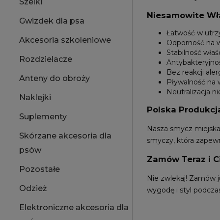
Szelki
Niesamowite Wła
Gwizdek dla psa
Łatwość w utrz
Akcesoria szkoleniowe
Odporność na w
Stabilność wła
Rozdzielacze
Antybakteryjno
Bez reakcji ale
Anteny do obroży
Pływalność na w
Neutralizacja 
Naklejki
Polska Produkcj
Suplementy
Nasza smycz miejska 
Skórzane akcesoria dla
smyczy, która zapewn
psów
Zamów Teraz i C
Pozostałe
Nie zwlekaj! Zamów j
Odzież
wygodę i styl podcza
Elektroniczne akcesoria dla