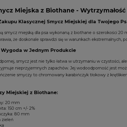
ycz Miejska z Biothane - Wytrzymałość i
akupu Klasycznej Smycz Miejskiej dla Twojego P
ną smycz miejską dla psa wykonaną z biothane o szerokości 20
prawia, że doskonale sprawdzi się w warunkach ekstremalnych, po
i Wygoda w Jednym Produkcie
ornej, smycz jest nie tylko łatwa w utrzymaniu w czystości, ale
przyjmuje nieprzyjemnych zapachów. Jej wodoodporność jest możli
czenie smyczy to chromowany karabińczyk tłokowy z krętlikiem,
 Miejskiej z Biothane:
my: 20 mm
ita: 150 cm +/- 2%
ińczyka: 80 mm
 zieleń
ka