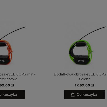
oża eSEEK GPS mini-
Dodatkowa obroża eSEEK GPS 
arańczowa
zielona
099,00 zł
1 099,00 zł
o koszyka
Do koszyka