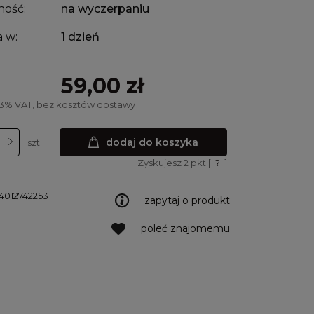
ność:
na wyczerpaniu
 w:
1 dzień
59,00 zł
23% VAT, bez kosztów dostawy
dodaj do koszyka
szt.
Zyskujesz
2
pkt [
?
]
4012742253
zapytaj o produkt
poleć znajomemu