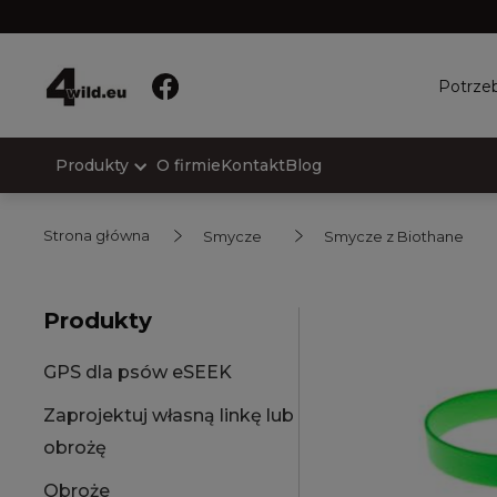
Potrzeb
Produkty
O firmie
Kontakt
Blog
Strona główna
Smycze
Smycze z Biothane
Produkty
GPS dla psów eSEEK
Zaprojektuj własną linkę lub
obrożę
Obroże