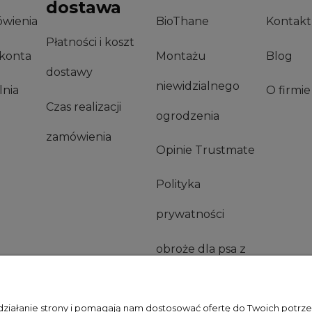
dostawa
wienia
BioThane
Kontakt
Płatności i koszt
 konta
Montażu
Blog
dostawy
niewidzialnego
nia
O firmie
Czas realizacji
ogrodzenia
zamówienia
Opinie Trustmate
Polityka
prywatności
obroże dla psa z
imieniem
 działanie strony i pomagają nam dostosować ofertę do Twoich potr