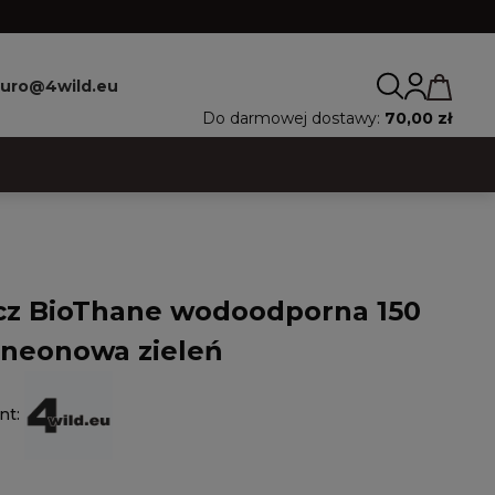
iuro@4wild.eu
Do darmowej dostawy:
70,00 zł
z BioThane wodoodporna 150
 neonowa zieleń
nt: