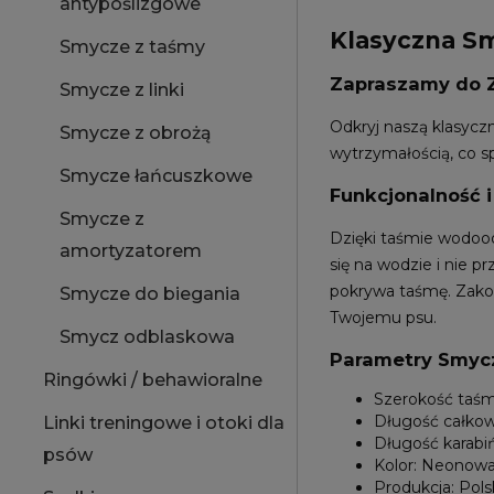
antypoślizgowe
Klasyczna Sm
Smycze z taśmy
Zapraszamy do Z
Smycze z linki
Odkryj naszą klasycz
Smycze z obrożą
wytrzymałością, co s
Smycze łańcuszkowe
Funkcjonalność 
Smycze z
Dzięki taśmie wodoodp
amortyzatorem
się na wodzie i nie 
pokrywa taśmę. Zakoń
Smycze do biegania
Twojemu psu.
Smycz odblaskowa
Parametry Smyczy
Ringówki / behawioralne
Szerokość taś
Długość całkow
Linki treningowe i otoki dla
Długość karab
psów
Kolor: Neonowa
Produkcja: Pols