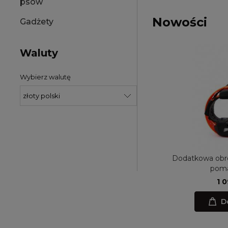
psów
Nowości
Gadżety
Waluty
Wybierz walutę
Smycz skórzana przepinana 255 cm
Dodatkowa obr
LIGHT
pom
239,00 zł
1 
Do koszyka
D