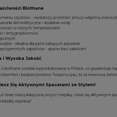
ściwości Biothane
ymaniu czystości - wystarczy przetrzeć smycz wilgotną ścierecz
arunki atmosferyczne i działanie wody
ściwości w różnych temperaturach
ść i antygrzybiczność
rgicznych
odzie - idealna dla psów lubiących pływanie
nieprzyjemnych zapachów - spacer bez zakłóceń!
a i Wysoka Jakość
z biothane została wyprodukowana w Polsce, co gwarantuje naj
i komfort i bezpieczeństwo Twojemu psu, to ta neonowa zielon
iesz Się Aktywnymi Spacerami ze Stylem!
uż teraz naszą klasyczną smycz miejską i ciesz się aktywnymi 
s każdej wyprawy!