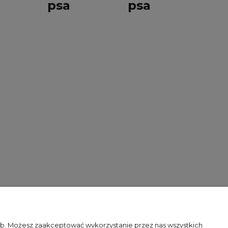
psa
psa
zeb. Możesz zaakceptować wykorzystanie przez nas wszystkich