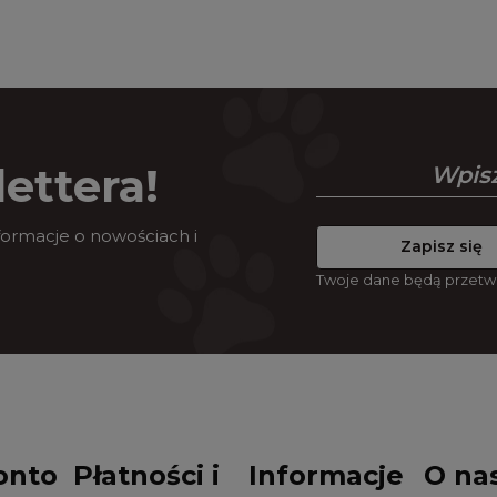
ettera!
nformacje o nowościach i
Zapisz się
Twoje dane będą przetw
onto
Płatności i
Informacje
O na