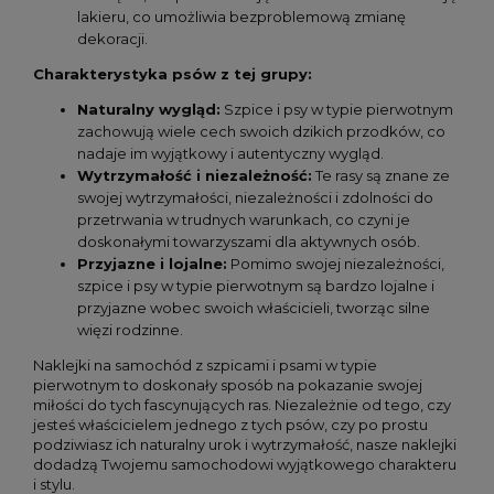
lakieru, co umożliwia bezproblemową zmianę
dekoracji.
Charakterystyka psów z tej grupy:
Naturalny wygląd:
Szpice i psy w typie pierwotnym
zachowują wiele cech swoich dzikich przodków, co
nadaje im wyjątkowy i autentyczny wygląd.
Wytrzymałość i niezależność:
Te rasy są znane ze
swojej wytrzymałości, niezależności i zdolności do
przetrwania w trudnych warunkach, co czyni je
doskonałymi towarzyszami dla aktywnych osób.
Przyjazne i lojalne:
Pomimo swojej niezależności,
szpice i psy w typie pierwotnym są bardzo lojalne i
przyjazne wobec swoich właścicieli, tworząc silne
więzi rodzinne.
Naklejki na samochód z szpicami i psami w typie
pierwotnym to doskonały sposób na pokazanie swojej
miłości do tych fascynujących ras. Niezależnie od tego, czy
jesteś właścicielem jednego z tych psów, czy po prostu
podziwiasz ich naturalny urok i wytrzymałość, nasze naklejki
dodadzą Twojemu samochodowi wyjątkowego charakteru
i stylu.