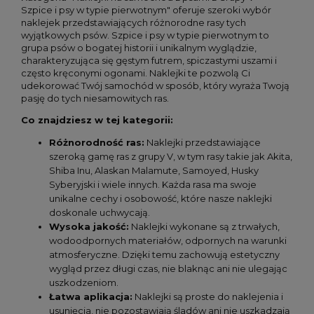
Szpice i psy w typie pierwotnym" oferuje szeroki wybór
naklejek przedstawiających różnorodne rasy tych
wyjątkowych psów. Szpice i psy w typie pierwotnym to
grupa psów o bogatej historii i unikalnym wyglądzie,
charakteryzująca się gęstym futrem, spiczastymi uszami i
często kręconymi ogonami. Naklejki te pozwolą Ci
udekorować Twój samochód w sposób, który wyraża Twoją
pasję do tych niesamowitych ras.
Co znajdziesz w tej kategorii:
Różnorodność ras:
Naklejki przedstawiające
szeroką gamę ras z grupy V, w tym rasy takie jak Akita,
Shiba Inu, Alaskan Malamute, Samoyed, Husky
Syberyjski i wiele innych. Każda rasa ma swoje
unikalne cechy i osobowość, które nasze naklejki
doskonale uchwycają.
Wysoka jakość:
Naklejki wykonane są z trwałych,
wodoodpornych materiałów, odpornych na warunki
atmosferyczne. Dzięki temu zachowują estetyczny
wygląd przez długi czas, nie blaknąc ani nie ulegając
uszkodzeniom.
Łatwa aplikacja:
Naklejki są proste do naklejenia i
usunięcia, nie pozostawiają śladów ani nie uszkadzają