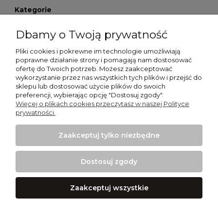
Kategorie
Moje konto
Dbamy o Twoją prywatność
Pliki cookies i pokrewne im technologie umożliwiają
Płatności i dostawa
poprawne działanie strony i pomagają nam dostosować
ofertę do Twoich potrzeb. Możesz zaakceptować
Informacje
wykorzystanie przez nas wszystkich tych plików i przejść do
sklepu lub dostosować użycie plików do swoich
preferencji, wybierając opcję "Dostosuj zgody".
O nas
Więcej o plikach cookies przeczytasz w naszej Polityce
prywatności.
Smycz dla psa
Zaakceptuj tylko niezbędne
Obroża dla psa
Dostosuj zgody
Zaakceptuj wszystkie
Projekt i wykonanie:
Ecommercy.pl