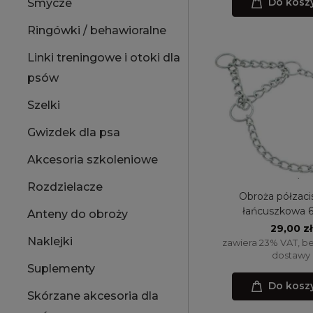
Do kosz
Smycze
Ringówki / behawioralne
Linki treningowe i otoki dla
psów
Szelki
Gwizdek dla psa
Akcesoria szkoleniowe
Rozdzielacze
Obroża półzaci
łańcuszkowa 
Anteny do obroży
29,00 zł
Naklejki
zawiera 23% VAT, b
dostawy
Suplementy
Do kosz
Skórzane akcesoria dla