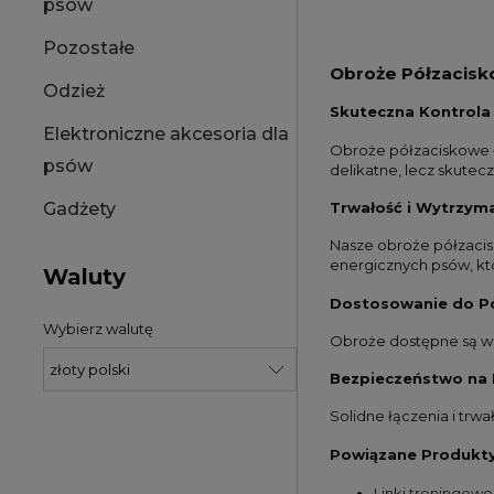
psów
Pozostałe
Obroże Półzacisk
Odzież
Skuteczna Kontrola
Elektroniczne akcesoria dla
Obroże półzaciskowe ł
psów
delikatne, lecz skute
Trwałość i Wytrzym
Gadżety
Nasze obroże półzacis
energicznych psów, kt
Waluty
Dostosowanie do P
Wybierz walutę
Obroże dostępne są w r
Bezpieczeństwo na 
Solidne łączenia i trw
Powiązane Produkty
Linki treningowe