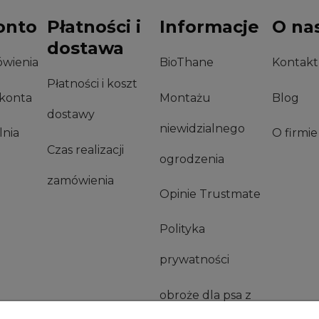
onto
Płatności i
Informacje
O na
dostawa
wienia
BioThane
Kontakt
Płatności i koszt
 konta
Montażu
Blog
dostawy
niewidzialnego
nia
O firmie
Czas realizacji
ogrodzenia
zamówienia
Opinie Trustmate
Polityka
prywatności
obroże dla psa z