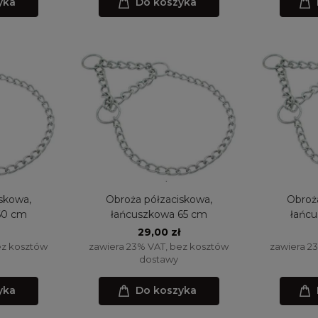
yka
Do koszyka
skowa,
Obroża półzaciskowa,
Obroż
60 cm
łańcuszkowa 65 cm
łańc
29,00 zł
ez kosztów
zawiera 23% VAT, bez kosztów
zawiera 2
dostawy
yka
Do koszyka