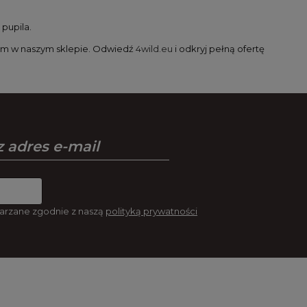
pupila.
ym w naszym sklepie. Odwiedź
4wild.eu
i odkryj pełną ofertę
arzane zgodnie z naszą
polityką prywatności