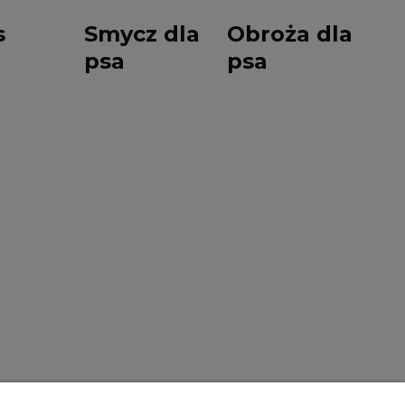
s
Smycz dla
Obroża dla
psa
psa