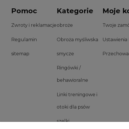
Pomoc
Kategorie
Moje k
Zwroty i reklamacje
obroże
Twoje zamó
Regulamin
Obroża myśliwska
Ustawienia
sitemap
smycze
Przechowal
Ringówki /
behawioralne
Linki treningowe i
otoki dla psów
szelki