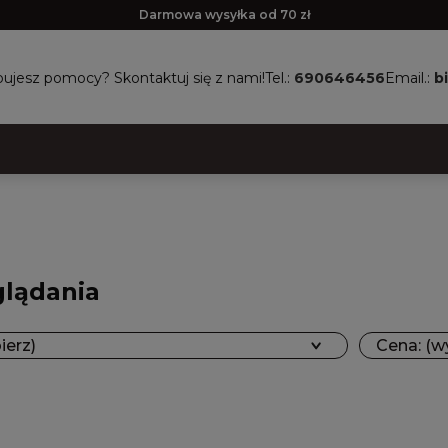
Darmowa wysyłka od 70 zł
ujesz pomocy? Skontaktuj się z nami!
Tel.:
690646456
Email.:
b
glądania
ierz)
Cena: (w