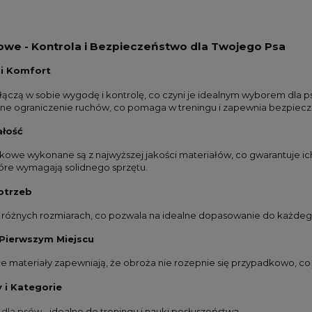
owe - Kontrola i Bezpieczeństwo dla Twojego Psa
 i Komfort
ączą w sobie wygodę i kontrolę, co czyni je idealnym wyborem dla 
czne ograniczenie ruchów, co pomaga w treningu i zapewnia bezpie
ałość
kowe wykonane są z najwyższej jakości materiałów, co gwarantuje ic
óre wymagają solidnego sprzętu.
otrzeb
óżnych rozmiarach, co pozwala na idealne dopasowanie do każdego ps
Pierwszym Miejscu
ałe materiały zapewniają, że obroża nie rozepnie się przypadkowo, c
 i Kategorie
 dla psów
- idealne do treningu i nauki posłuszeństwa.