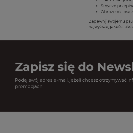
Smycze przepin
Obroże dla psa 
Zapewnij swojemu psu
najwyższej jakości akc
Zapisz się do Newsl
Podaj swój adres e-mail, jeżeli chcesz otrzymywać i
promocjach.