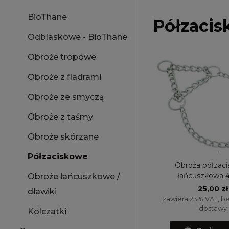
BioThane
Półzaci
Odblaskowe - BioThane
Obroże tropowe
Obroże z fladrami
Obroże ze smyczą
Obroże z taśmy
Obroże skórzane
Półzaciskowe
Obroża półzaci
łańcuszkowa 
Obroże łańcuszkowe /
25,00 zł
dławiki
zawiera 23% VAT, b
dostawy
Kolczatki