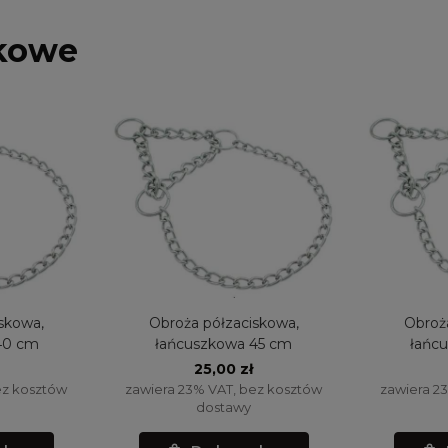
skowe
skowa,
Obroża półzaciskowa,
Obroż
40 cm
łańcuszkowa 45 cm
łańc
25,00 zł
ez kosztów
zawiera 23% VAT, bez kosztów
zawiera 2
dostawy