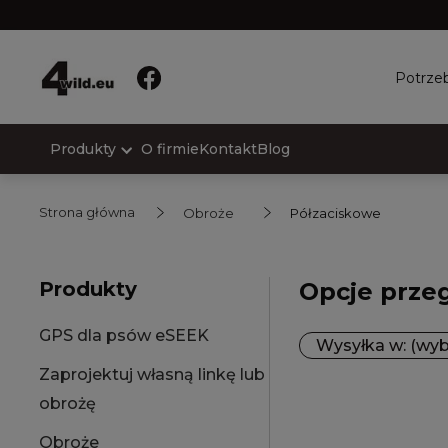
Potrzeb
Produkty
O firmie
Kontakt
Blog
Strona główna
Obroże
Półzaciskowe
Produkty
Opcje prze
GPS dla psów eSEEK
Wysyłka w: (wyb
Zaprojektuj własną linkę lub
obrożę
Obroże