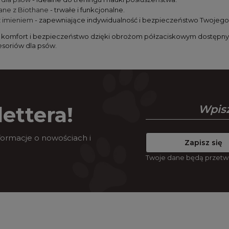
ane z Biothane
- trwałe i funkcjonalne.
z imieniem
- zapewniające indywidualność i bezpieczeństwo Twojego 
 komfort i bezpieczeństwo dzięki obrożom półzaciskowym dostępn
esoriów dla psów.
ettera!
nformacje o nowościach i
Zapisz się
Twoje dane będą przetw