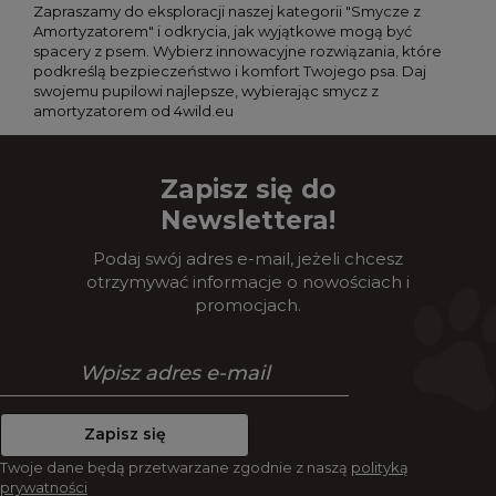
Zapraszamy do eksploracji naszej kategorii "Smycze z
Amortyzatorem" i odkrycia, jak wyjątkowe mogą być
spacery z psem. Wybierz innowacyjne rozwiązania, które
podkreślą bezpieczeństwo i komfort Twojego psa. Daj
swojemu pupilowi najlepsze, wybierając smycz z
amortyzatorem od 4wild.eu
Zapisz się do
Newslettera!
Podaj swój adres e-mail, jeżeli chcesz
otrzymywać informacje o nowościach i
promocjach.
Zapisz się
Twoje dane będą przetwarzane zgodnie z naszą
polityką
prywatności