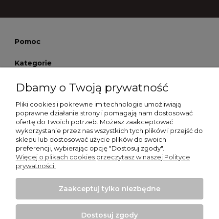
Pomoc
Kategorie
Moje konto
Dbamy o Twoją prywatność
Pliki cookies i pokrewne im technologie umożliwiają
Płatności i dostawa
poprawne działanie strony i pomagają nam dostosować
ofertę do Twoich potrzeb. Możesz zaakceptować
Informacje
wykorzystanie przez nas wszystkich tych plików i przejść do
sklepu lub dostosować użycie plików do swoich
preferencji, wybierając opcję "Dostosuj zgody".
O nas
Więcej o plikach cookies przeczytasz w naszej Polityce
prywatności.
Smycz dla psa
Zaakceptuj tylko niezbędne
Obroża dla psa
Dostosuj zgody