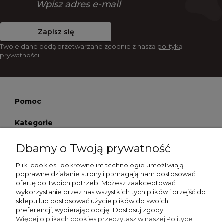
Zapisz się
Twoje dane będą przetwarzane zgodnie z naszą
polityką
prywatności
Pomoc
Kategorie
Moje konto
Dbamy o Twoją prywatność
Pliki cookies i pokrewne im technologie umożliwiają
Płatności i dostawa
poprawne działanie strony i pomagają nam dostosować
ofertę do Twoich potrzeb. Możesz zaakceptować
Informacje
wykorzystanie przez nas wszystkich tych plików i przejść do
sklepu lub dostosować użycie plików do swoich
preferencji, wybierając opcję "Dostosuj zgody".
O nas
Więcej o plikach cookies przeczytasz w naszej Polityce