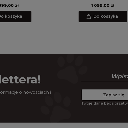
099,00 zł
1 099,00 zł
o koszyka
Do koszyka
ettera!
nformacje o nowościach i
Zapisz się
Twoje dane będą przetw