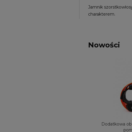
Jamnik szorstkowłosy 
charakterem.
Nowości
Smycz skórzana przepinana 255 cm
Dodatkowa obr
LIGHT
pom