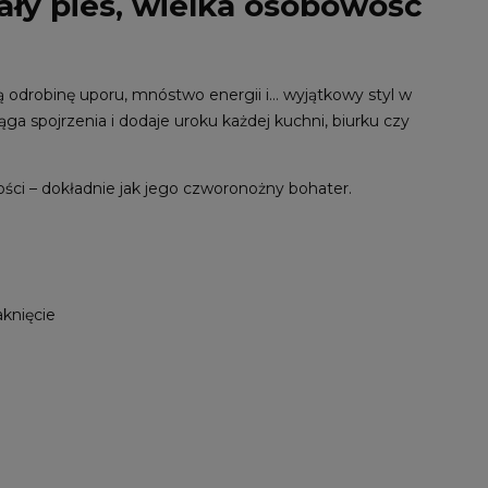
ły pies, wielka osobowość
 odrobinę uporu, mnóstwo energii i… wyjątkowy styl w
iąga spojrzenia i dodaje uroku każdej kuchni, biurku czy
ości – dokładnie jak jego czworonożny bohater.
aknięcie