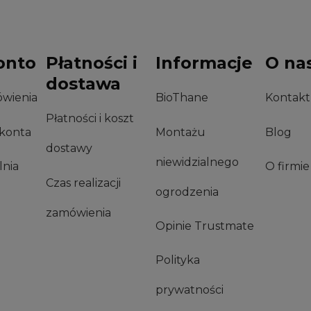
onto
Płatności i
Informacje
O na
dostawa
wienia
BioThane
Kontakt
Płatności i koszt
 konta
Montażu
Blog
dostawy
niewidzialnego
nia
O firmie
Czas realizacji
ogrodzenia
zamówienia
Opinie Trustmate
Polityka
prywatności