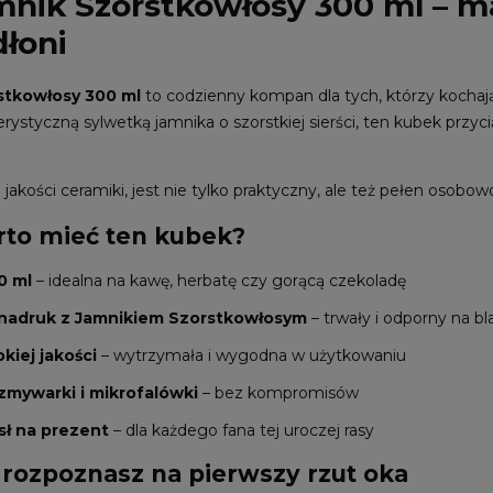
nik Szorstkowłosy 300 ml – ma
dłoni
stkowłosy 300 ml
to codzienny kompan dla tych, którzy kochają
terystyczną sylwetką jamnika o szorstkiej sierści, ten kubek przyc
akości ceramiki, jest nie tylko praktyczny, ale też pełen osobow
to mieć ten kubek?
0 ml
– idealna na kawę, herbatę czy gorącą czekoladę
nadruk z Jamnikiem Szorstkowłosym
– trwały i odporny na bl
kiej jakości
– wytrzymała i wygodna w użytkowaniu
 zmywarki i mikrofalówki
– bez kompromisów
ł na prezent
– dla każdego fana tej uroczej rasy
 rozpoznasz na pierwszy rzut oka