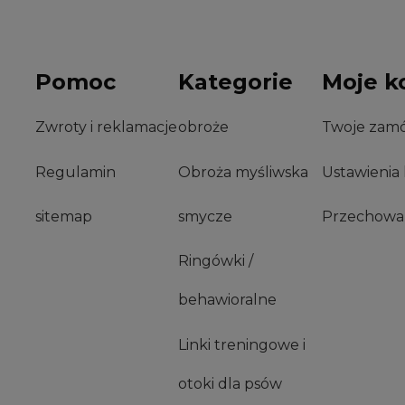
Pomoc
Kategorie
Moje k
Zwroty i reklamacje
obroże
Twoje zamó
Regulamin
Obroża myśliwska
Ustawienia
sitemap
smycze
Przechowal
Ringówki /
behawioralne
Linki treningowe i
otoki dla psów