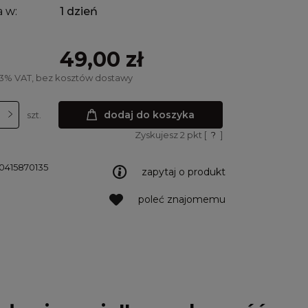
 w:
1 dzień
49,00 zł
23% VAT, bez kosztów dostawy
dodaj do koszyka
szt.
Zyskujesz
2
pkt [
?
]
0415870135
zapytaj o produkt
poleć znajomemu