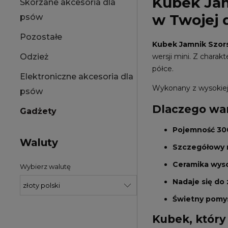
Kubek Jam
Skórzane akcesoria dla
w Twojej 
psów
Pozostałe
Kubek Jamnik Szor
wersji mini. Z charak
Odzież
półce.
Elektroniczne akcesoria dla
Wykonany z wysokiej j
psów
Dlaczego war
Gadżety
Pojemność 30
Waluty
Szczegółowy 
Ceramika wyso
Wybierz walutę
Nadaje się do
Świetny pomys
Kubek, który