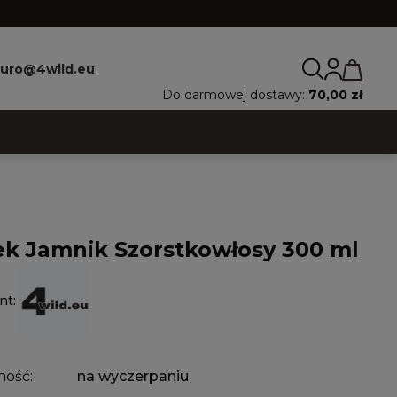
iuro@4wild.eu
Do darmowej dostawy:
70,00 zł
k Jamnik Szorstkowłosy 300 ml
nt:
ność:
na wyczerpaniu