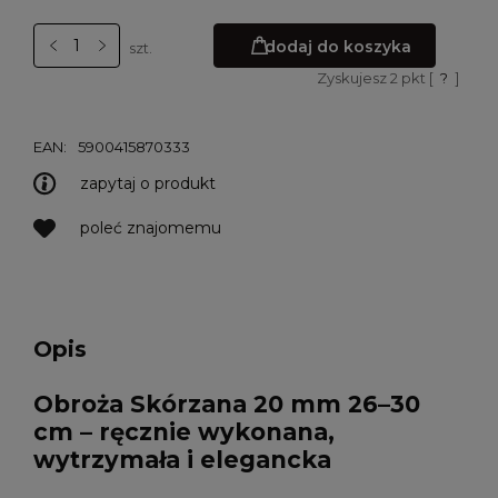
dodaj do koszyka
szt.
Zyskujesz
2
pkt [
?
]
EAN:
5900415870333
zapytaj o produkt
poleć znajomemu
Opis
Obroża Skórzana 20 mm 26–30
cm – ręcznie wykonana,
wytrzymała i elegancka